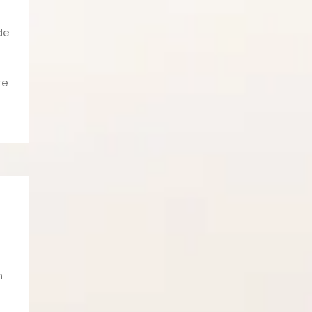
de
te
n