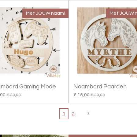
Met JOUW naam!
Met JOUW 
mbord Gaming Mode
Naambord Paarden
,00
€ 15,00
€ 20,00
€ 20,00
1
2