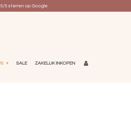
5/5 sterren op Google
US
SALE
ZAKELIJK INKOPEN