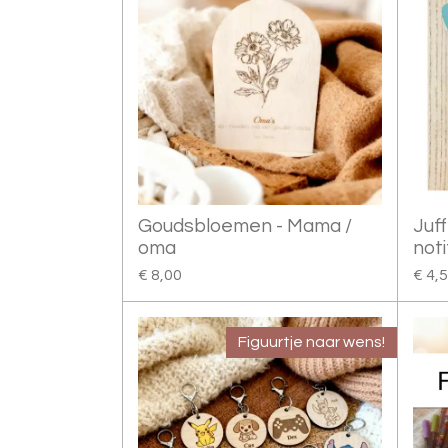
Goudsbloemen - Mama /
Juf
oma
noti
€ 8,00
€ 4,
Figuurtje naar wens!