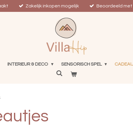
aakt
Zakelijk inkopen mogelijk
Beoordeeld met 
INTERIEUR & DECO
SENSORISCH SPEL
CADEA
S
autjes