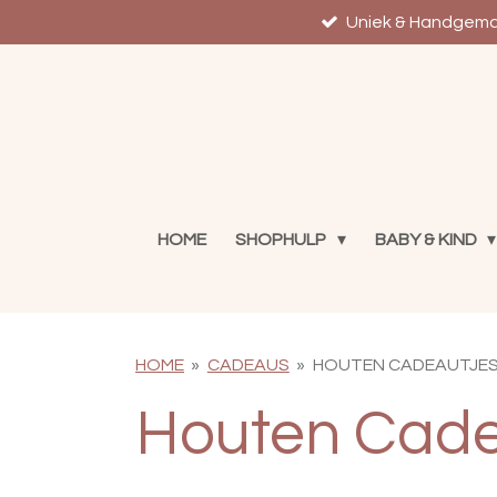
Ga
Uniek & Handgem
direct
naar
de
hoofdinhoud
HOME
SHOPHULP
BABY & KIND
HOME
»
CADEAUS
»
HOUTEN CADEAUTJE
Houten Cade