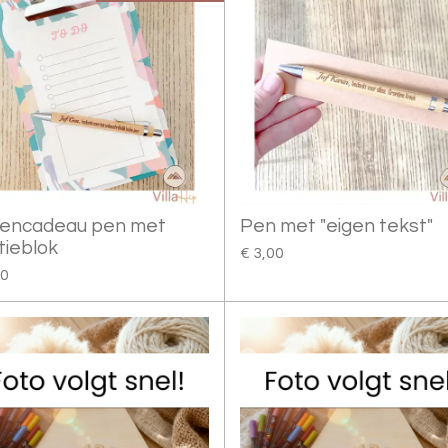
fencadeau pen met
Pen met "eigen tekst"
tieblok
€ 3,00
50