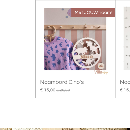
Met JOUW naam!
Naambord Dino's
Naa
€ 15,00
€ 15
€ 20,00