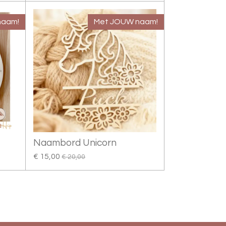
naam!
Met JOUW naam!
Naambord Unicorn
€ 15,00
€ 20,00