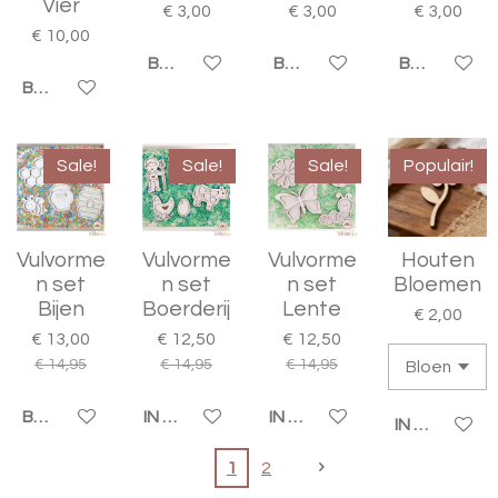
Vier
€ 3,00
€ 3,00
€ 3,00
€ 10,00
BEKIJK DETAILS
BEKIJK DETAILS
BEKIJK DET
BEKIJK DETAILS
Sale!
Sale!
Sale!
Populair!
Vulvorme
Vulvorme
Vulvorme
Houten
n set
n set
n set
Bloemen
Bijen
Boerderij
Lente
€ 2,00
€ 13,00
€ 12,50
€ 12,50
€ 14,95
€ 14,95
€ 14,95
BEKIJK DETAILS
IN WINKELWAGEN
IN WINKELWAGEN
IN WINKELW
1
2