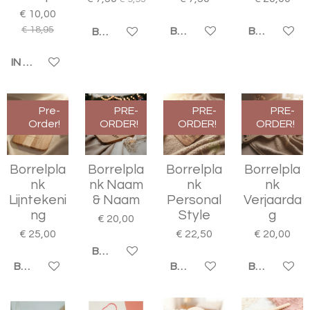
€ 10,00
€ 18,95
BEKIJK DETAILS
BEKIJK DET
BEKIJK DETAILS
IN WINKELWAGEN
Pre-
PRE-
PRE-
PRE-
Order!
ORDER!
ORDER!
ORDER!
Borrelpla
Borrelpla
Borrelpla
Borrelpla
nk
nk Naam
nk
nk
Lijntekeni
& Naam
Personal
Verjaarda
ng
Style
g
€ 20,00
€ 25,00
€ 22,50
€ 20,00
BEKIJK DETAILS
BEKIJK DETAILS
BEKIJK DETAILS
BEKIJK DET