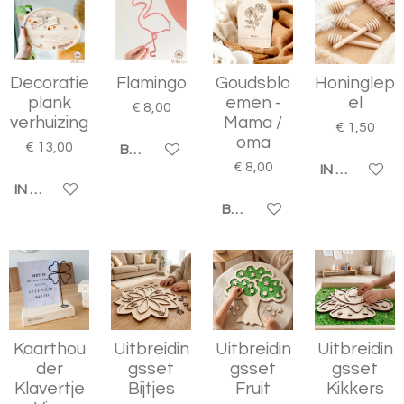
Decoratie
Flamingo
Goudsblo
Honinglep
plank
emen -
el
€ 8,00
verhuizing
Mama /
€ 1,50
oma
€ 13,00
BEKIJK DETAILS
€ 8,00
IN WINKELW
IN WINKELWAGEN
BEKIJK DETAILS
Kaarthou
Uitbreidin
Uitbreidin
Uitbreidin
der
gsset
gsset
gsset
Klavertje
Bijtjes
Fruit
Kikkers