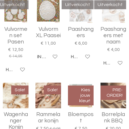
Uitverkocht
Uitverkocht
Uitverkocht
Vulvorme
Vulvorm
Paashang
Paashang
n set
XL Paasei
ers
ers met
Pasen
naam
€ 11,00
€ 6,00
€ 12,50
€ 4,00
€ 14,95
IN WINKELWAGEN
HOUD MIJ OP DE HOOGTE
HOUD MIJ 
HOUD MIJ OP DE HOOGTE
Sale!
Sale!
Kies
PRE-
jouw
ORDER!
kleur!
Wagenha
Rammela
Bloempos
Borrelpla
nger
ar konijn
t
nk BBQ
Konijn
€ 7,50
€ 7,50
€ 20,00
€ 9,95