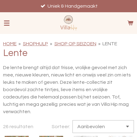
Ga
Uniek & Handgemaakt
direct
naar
de
hoofdinhoud
HOME
»
SHOPHULP
»
SHOP OP SEIZOEN
»
LENTE
Lente
De lente brengt altijd dat frisse, vrolijke gevoel met zich
mee, nieuwe kleuren, nieuw licht en onwijs veel zin om iets
leuks te maken of geven. Deze lente-collectie zit
boordevol zachte tintjes, lieve items en vrolijke
cadeautjes die helemaal passen bij het seizoen. Tof,
luchtig en mega gezellig: precies wat je van Villa Hip mag
verwachten.
26 resultaten
Sorteer: