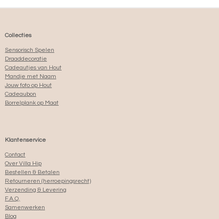
Collecties
Sensorisch Spelen
Draaddecoratie
Cadeautjes van Hout
Mandje met Naam
Jouw foto op Hout
Cadeaubon
Borrelplank op Maat
Klantenservice
Contact
Over Villa Hip
Bestellen & Betalen
Retourneren (herroepingsrecht)
Verzending & Levering
F.A.Q.
Samenwerken
Blog