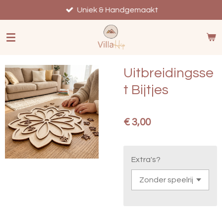
Ga
Uniek & Handgemaakt
direct
naar
de
hoofdinhoud
Uitbreidingsse
t Bijtjes
€ 3,00
Extra's?