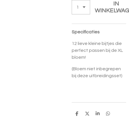
IN
WINKELWA
Specificaties
12 lieve kleine bijtjes die
perfect passen bij de XL
bloem!
(Bloem niet inbegrepen
bij deze uitbreidingsset)
D
D
S
D
E
E
H
E
L
E
A
L