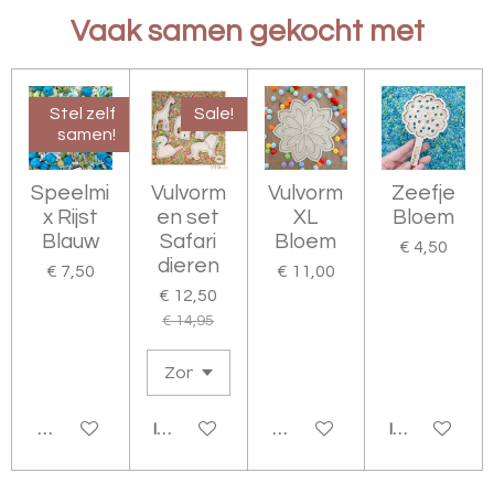
E
L
R
E
N
E
N
Vaak samen gekocht met
Stel zelf
Sale!
samen!
Speelmi
Vulvorm
Vulvorm
Zeefje
x Rijst
en set
XL
Bloem
Blauw
Safari
Bloem
€ 4,50
dieren
€ 7,50
€ 11,00
€ 12,50
€ 14,95
BEKIJK DETAILS
IN WINKELWAGEN
BEKIJK DETAILS
IN WINKELW