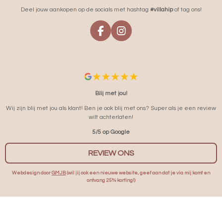
Deel jouw aankopen op de socials met hashtag
#villahip
of tag ons!
F
I
A
N
C
S
E
T
B
A
O
G
O
R
Blij met jou!
K
A
Wij zijn blij met jou als klant! Ben je ook blij met ons? Super als je een review
M
wilt achterlaten!
5/5 op Google
REVIEW ONS
Webdesign door
GMJB
(wil jij ook een nieuwe website, geef aan dat je via mij komt en
ontvang 25% korting!)