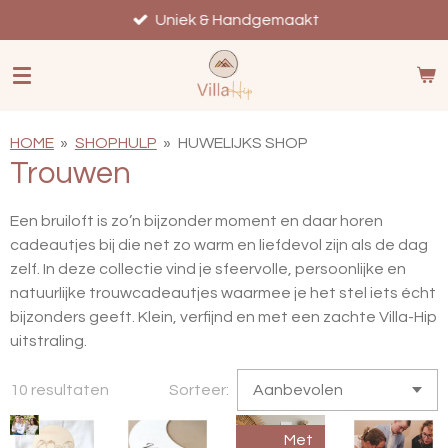
Ga
Uniek & Handgemaakt
direct
naar
de
hoofdinhoud
HOME
»
SHOPHULP
»
HUWELIJKS SHOP
Trouwen
Een bruiloft is zo’n bijzonder moment en daar horen
cadeautjes bij die net zo warm en liefdevol zijn als de dag
zelf. In deze collectie vind je sfeervolle, persoonlijke en
natuurlijke trouwcadeautjes waarmee je het stel iets écht
bijzonders geeft. Klein, verfijnd en met een zachte Villa-Hip
uitstraling.
10 resultaten
Sorteer:
Met