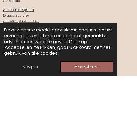
Collecties
Sensorisch Spelen
Draaddecoratie
Cadeautjes van Hout
Mandje met Naam
Deze website maakt gebruik van cookies om uw
Jouw foto op Hout
ervaring te verbeteren en op maat gemaakte
Cadeaubon
advertenties weer te geven. Door op
Borrelplank op Maat
‘Accepteren’ te klikken, gaat u akkoord met het
gebruik van alle cookies.
Klantenservice
Afwijzen
Accepteren
Contact
Over Villa Hip
Bestellen & Betalen
Retourneren (herroepingsrecht)
Verzending & Levering
F.A.Q.
Samenwerken
Blog
Algemene Voorwaarden
Privacy Policy