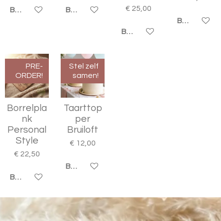
€ 25,00
BEKIJK DETAILS
BEKIJK DETAILS
BEKIJK DET
BEKIJK DETAILS
PRE-
Stel zelf
ORDER!
samen!
Borrelpla
Taarttop
nk
per
Personal
Bruiloft
Style
€ 12,00
€ 22,50
BEKIJK DETAILS
BEKIJK DETAILS