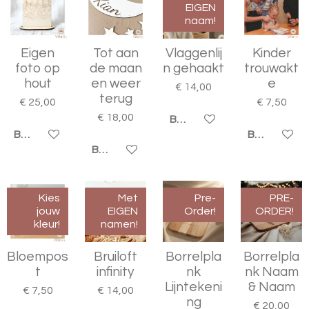
EIGEN
naam!
Eigen
Tot aan
Vlaggenlij
Kinder
foto op
de maan
n gehaakt
trouwakt
hout
en weer
e
€ 14,00
terug
€ 25,00
€ 7,50
€ 18,00
BEKIJK DETAILS
BEKIJK DETAILS
BEKIJK DET
BEKIJK DETAILS
Kies
Met
Pre-
PRE-
jouw
EIGEN
Order!
ORDER!
kleur!
namen!
Bloempos
Bruiloft
Borrelpla
Borrelpla
t
infinity
nk
nk Naam
Lijntekeni
& Naam
€ 7,50
€ 14,00
ng
€ 20,00