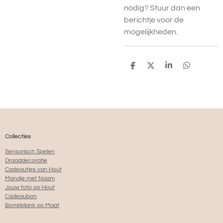
nodig? Stuur dan een
berichtje voor de
mogelijkheden.
D
D
S
D
E
E
H
E
L
E
A
L
E
L
R
E
N
E
N
Collecties
Sensorisch Spelen
Draaddecoratie
Cadeautjes van Hout
Mandje met Naam
Jouw foto op Hout
Cadeaubon
Borrelplank op Maat