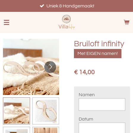
Ga
Uniek & Handgemaakt
direct
naar
de
hoofdinhoud
Bruiloft infinity
Met EIGEN namen!
€ 14,00
Namen
Datum