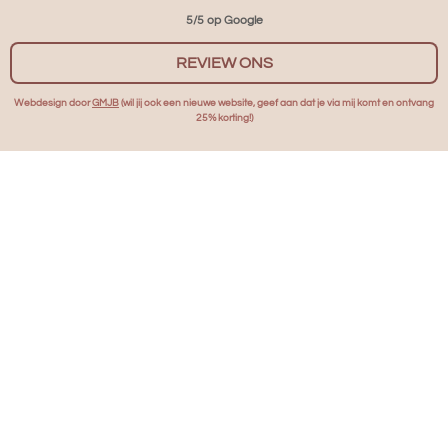
5/5 op Google
REVIEW ONS
Webdesign door
GMJB
(wil jij ook een nieuwe website, geef aan dat je via mij komt en ontvang
25% korting!)