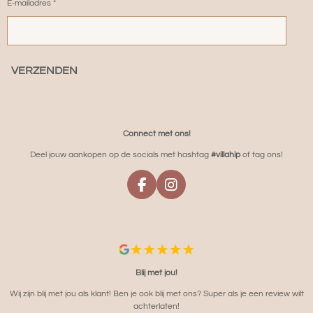
E-mailadres *
VERZENDEN
Connect met ons!
Deel jouw aankopen op de socials met hashtag
#villahip
of tag ons!
F
I
A
N
C
S
E
T
B
A
O
G
O
R
Blij met jou!
K
A
Wij zijn blij met jou als klant! Ben je ook blij met ons? Super als je een review wilt
M
achterlaten!