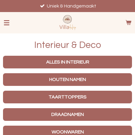
Ga
Uniek & Handgemaakt
direct
naar
de
hoofdinhoud
Interieur & Deco
ALLES IN INTERIEUR
HOUTEN NAMEN
TAARTTOPPERS
DRAADNAMEN
WOONWAREN