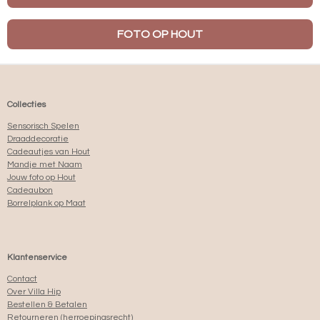
FOTO OP HOUT
Collecties
Sensorisch Spelen
Draaddecoratie
Cadeautjes van Hout
Mandje met Naam
Jouw foto op Hout
Cadeaubon
Borrelplank op Maat
Klantenservice
Contact
Over Villa Hip
Bestellen & Betalen
Retourneren (herroepingsrecht)