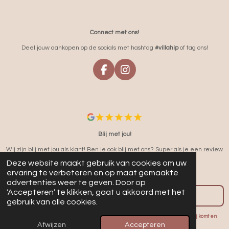
Connect met ons!
Deel jouw aankopen op de socials met hashtag
#villahip
of tag ons!
F
I
A
N
C
S
E
T
B
A
O
G
O
R
Blij met jou!
K
A
Wij zijn blij met jou als klant! Ben je ook blij met ons? Super als je een review
M
wilt achterlaten!
Deze website maakt gebruik van cookies om uw
ervaring te verbeteren en op maat gemaakte
5/5 op Google
advertenties weer te geven. Door op
‘Accepteren’ te klikken, gaat u akkoord met het
REVIEW ONS
gebruik van alle cookies.
Webdesign door
GMJB
(wil jij ook een nieuwe website, geef aan dat je via mij komt en
Afwijzen
Accepteren
ontvang 25% korting!)