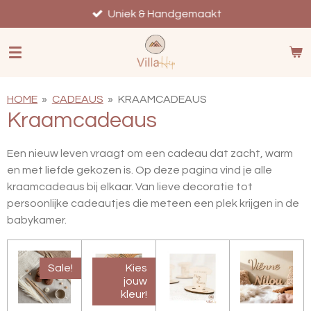
Ga
Uniek & Handgemaakt
direct
naar
de
hoofdinhoud
HOME
»
CADEAUS
»
KRAAMCADEAUS
Kraamcadeaus
Een nieuw leven vraagt om een cadeau dat zacht, warm
en met liefde gekozen is. Op deze pagina vind je alle
kraamcadeaus bij elkaar. Van lieve decoratie tot
persoonlijke cadeautjes die meteen een plek krijgen in de
babykamer.
Sale!
Kies
jouw
kleur!