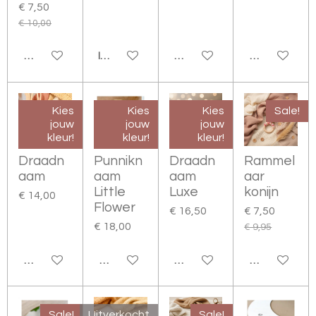
€ 7,50
€ 10,00
BEKIJK DETAILS
IN WINKELWAGEN
BEKIJK DETAILS
BEKIJK DETA
Kies
Kies
Kies
Sale!
jouw
jouw
jouw
kleur!
kleur!
kleur!
Draadn
Punnikn
Draadn
Rammel
aam
aam
aam
aar
Little
Luxe
konijn
€ 14,00
Flower
€ 16,50
€ 7,50
€ 18,00
€ 9,95
BEKIJK DETAILS
BEKIJK DETAILS
BEKIJK DETAILS
BEKIJK DETA
Sale!
Uitverkocht
Sale!