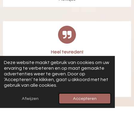
Heel tevreden!
Deze website maakt gebruik van cookies om uw
"
Heel vriendelijk.
ervaring te verbeteren en op maat gemaakte
Leuke materialen.
advertenties weer te geven. Door op
Prijs-kwaliteit, top.
"
‘Accepteren’ te klikken, gaat u akkoord met het
gebruik van alle cookies.
Leerondersteuner
Afwijzen
Accepteren
Cadeaus met een zachte uitstraling
Alles in deze categorie ademt zachtheid. De materialen