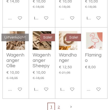
€ 14,00
€ 10,00
€ 10,00
€ 10,00
€ 18,95
€ 18,95
€ 18,95
BEKIJK DETAILS
IN WINKELWAGEN
HOUD MIJ OP DE HOOGTE
IN WINKELW
Uitverkocht
Sale!
Sale!
Wagenh
Wagenh
Wandha
Flaming
anger
anger
nger
o
Ollie
Sheepy
€ 12,50
€ 8,00
€ 10,00
€ 10,00
€ 21,95
€ 18,95
€ 18,95
HOUD MIJ OP DE HOOGTE
IN WINKELWAGEN
IN WINKELWAGEN
BEKIJK DETA
1
2