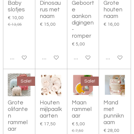
Baby
Dinosau
Geboort
Grote
slofjes
rus met
e
houten
naam
aankon
naam
€ 10,00
digingen
€ 15,00
€ 16,00
€ 13,95
-
romper
€ 5,00
BEKIJK DETAILS
BEKIJK DETAILS
BEKIJK DETAILS
BEKIJK DETA
Sale!
Sale!
Grote
Houten
Maan
Mand
olifante
mijlpaalk
rammel
met
n
aarten
aar
punnikn
rammel
aam
€ 17,50
€ 5,00
aar
€ 28,00
€ 7,50