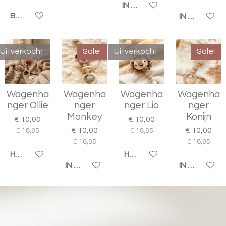
IN WINKELWAGEN
BEKIJK DETAILS
IN WINKELW
Uitverkocht
Sale!
Uitverkocht
Sale!
Wagenha
Wagenha
Wagenha
Wagenha
nger Ollie
nger
nger Lio
nger
Monkey
Konijn
€ 10,00
€ 10,00
€ 10,00
€ 10,00
€ 18,95
€ 18,95
€ 18,95
€ 18,95
HOUD MIJ OP DE HOOGTE
HOUD MIJ OP DE HOOGTE
IN WINKELWAGEN
IN WINKELW