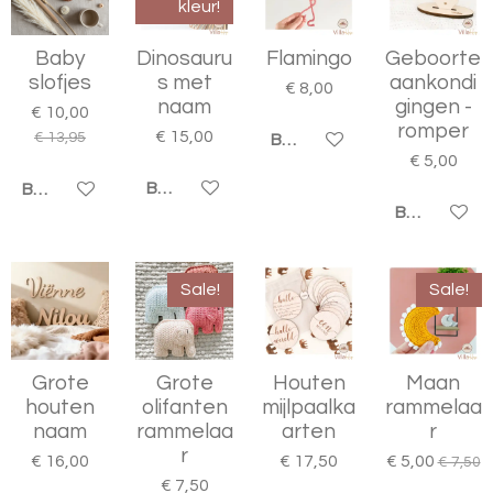
kleur!
Baby
Dinosauru
Flamingo
Geboorte
slofjes
s met
aankondi
€ 8,00
naam
gingen -
€ 10,00
romper
€ 15,00
€ 13,95
BEKIJK DETAILS
€ 5,00
BEKIJK DETAILS
BEKIJK DETAILS
BEKIJK DET
Sale!
Sale!
Grote
Grote
Houten
Maan
houten
olifanten
mijlpaalka
rammelaa
naam
rammelaa
arten
r
r
€ 16,00
€ 17,50
€ 5,00
€ 7,50
€ 7,50