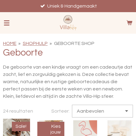
Ga
Uniek & Handgemaakt
direct
naar
de
hoofdinhoud
HOME
»
SHOPHULP
»
GEBOORTE SHOP
Geboorte
De geboorte van een kindje vraagt om een cadeautje dat
zacht, lief en zorgvuldig gekozen is. Deze collectie bevat
warme, natuurlijke en rustige geboortecadeaus die
perfect passen bij de eerste weken van een newborn.
Klein, liefdevol en altijd in de zachte Villa-Hip sfeer.
24 resultaten
Sorteer:
Sale!
Kies
jouw