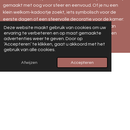
gemaakt met oog voor sfeer en eenvoud. Of je nu een
klein welkom-kadootje zoekt, iets symbolisch voor de
eerste dagen of een sfeervolle decoratie voor de kamer:
deze collectie biedt precies de juiste combinatie van
Deze website maakt gebruik van cookies om uw
warmte en liefde. De pagina wordt door het jaar heen
ervaring te verbeteren en op maat gemaakte
advertenties weer te geven. Door op
aangevuld zodra er nieuwe collectie binnenkomt.
‘Accepteren’ te klikken, gaat u akkoord met het
gebruik van alle cookies.
Afwijzen
Accepteren
Deze collecties zijn ook leuk!
Trouwen
|
Juf & Meester
|
Moederdag
Collecties
Sensorisch Spelen
Draaddecoratie
Cadeautjes van Hout
Mandje met Naam