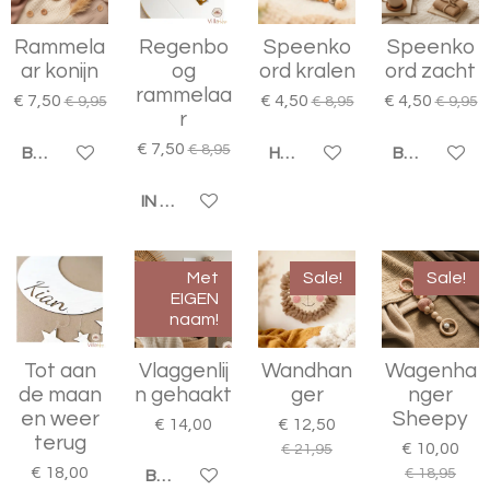
Rammela
Regenbo
Speenko
Speenko
ar konijn
og
ord kralen
ord zacht
rammelaa
€ 7,50
€ 4,50
€ 4,50
€ 9,95
€ 8,95
€ 9,95
r
€ 7,50
€ 8,95
BEKIJK DETAILS
HOUD MIJ OP DE HOOGTE
BEKIJK DET
IN WINKELWAGEN
Met
Sale!
Sale!
EIGEN
naam!
Tot aan
Vlaggenlij
Wandhan
Wagenha
de maan
n gehaakt
ger
nger
en weer
Sheepy
€ 14,00
€ 12,50
terug
€ 10,00
€ 21,95
€ 18,00
€ 18,95
BEKIJK DETAILS