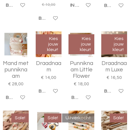
€ 10,00
BEKIJK DETAILS
IN WINKELWAGEN
BEKIJK DET
BEKIJK DETAILS
Kies
Kies
Kies
jouw
jouw
jouw
kleur!
kleur!
kleur!
Mand met
Draadnaa
Punnikna
Draadnaa
punnikna
m
am Little
m Luxe
am
Flower
€ 14,00
€ 16,50
€ 28,00
€ 18,00
BEKIJK DETAILS
BEKIJK DET
BEKIJK DETAILS
BEKIJK DETAILS
Sale!
Sale!
Uitverkocht
Sale!