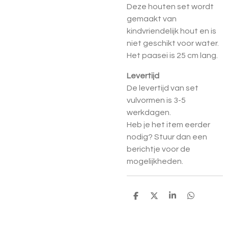
Deze houten set wordt
gemaakt van
kindvriendelijk hout en is
niet geschikt voor water.
Het paasei is 25 cm lang.
Levertijd
De levertijd van set
vulvormen is 3-5
werkdagen.
Heb je het item eerder
nodig? Stuur dan een
berichtje voor de
mogelijkheden.
D
D
S
D
E
E
H
E
L
E
A
L
E
L
R
E