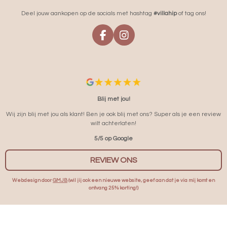
Deel jouw aankopen op de socials met hashtag
#villahip
of tag ons!
F
I
A
N
C
S
E
T
B
A
O
G
O
R
Blij met jou!
K
A
Wij zijn blij met jou als klant! Ben je ook blij met ons? Super als je een review
M
wilt achterlaten!
5/5 op Google
REVIEW ONS
Webdesign door
GMJB
(wil jij ook een nieuwe website, geef aan dat je via mij komt en
ontvang 25% korting!)