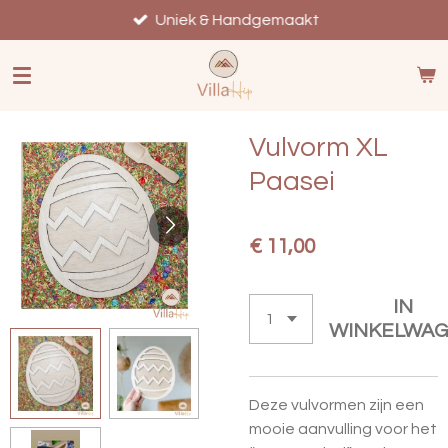
Ga
Uniek & Handgemaakt
direct
naar
de
hoofdinhoud
Vulvorm XL
Paasei
€ 11,00
IN
WINKELWA
Deze vulvormen zijn een
mooie aanvulling voor het