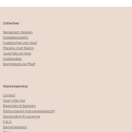
N
E
N
Collecties
Sensorisch Spelen
Draaddecoratie
Cadeautjes van Hout
Mandje met Naam
Jouw foto op Hout
Cadeaubon
Borrelplank op Maat
Klantenservice
Contact
Over Villa Hip
Bestellen & Betalen
Retourneren (herroepingsrecht)
Verzending & Levering
F.A.Q.
Samenwerken