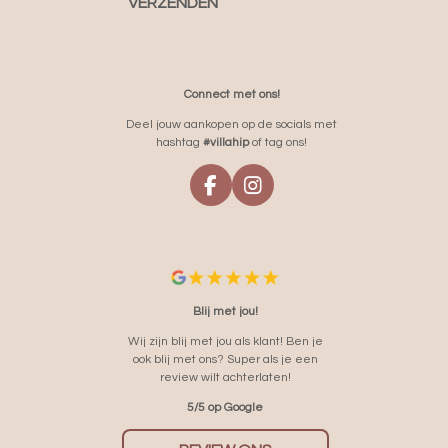
VERZENDEN
Connect met ons!
Deel jouw aankopen op de socials met
hashtag
#villahip
of tag ons!
F
I
A
N
C
S
E
T
B
A
O
G
O
R
Blij met jou!
K
A
Wij zijn blij met jou als klant! Ben je
M
ook blij met ons? Super als je een
review wilt achterlaten!
5/5 op Google