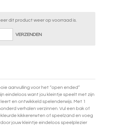
er dit product weer op voorraad is.
VERZENDEN
oie aanvulling voor het “open ended”
jn eindeloos want jou kleintje speelt met zijn
leert en ontwikkeld spelenderwijs. Met 1
honderd verhalen verzinnen. Vul een bak of
gekleurde kikkererwten of speelzand en voeg
rdoor jouw kleintje eindeloos speelplezier