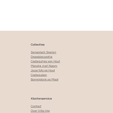
Collecties
Sensorisch Spelen
Draaddecoratie
Cadeautjes van Hout
Mandje met Naam
Jouw foto op Hout
Cadeaubon
Borrelplank op Maat
Klantenservice
Contact
Over Villa Hip