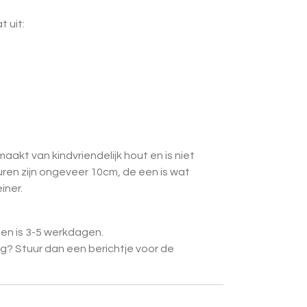
 uit:
akt van kindvriendelijk hout en is niet
uren zijn ongeveer 10cm, de een is wat
iner.
men is 3-5 werkdagen.
ig? Stuur dan een berichtje voor de