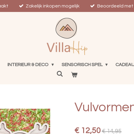
aakt
Zakelijk inkopen mogelijk
Beoordeeld met 
INTERIEUR & DECO
SENSORISCH SPEL
CADEA
Vulvormen
€ 12,50
€ 14,95