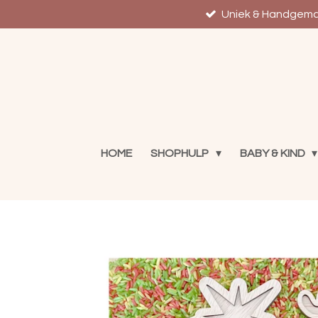
Ga
Uniek & Handgem
direct
naar
de
hoofdinhoud
HOME
SHOPHULP
BABY & KIND