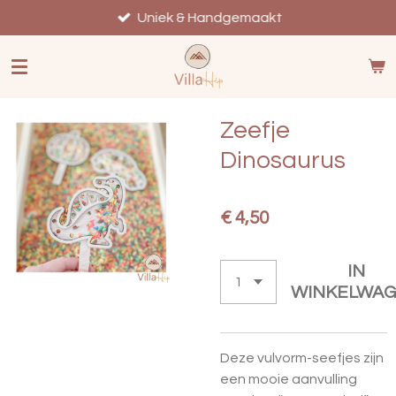
Ga
Uniek & Handgemaakt
direct
naar
de
hoofdinhoud
Zeefje
Dinosaurus
€ 4,50
IN
WINKELWA
Deze vulvorm-seefjes zijn
een mooie aanvulling