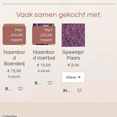
r
r
Vaak samen gekocht met:
e
n
Met
Met
JOUW
JOUW
naam!
naam!
Naambor
Naambor
Speelrijst
d
d Voetbal
Paars
Boerderij
€ 15,00
€ 2,00
€ 15,00
€ 20,00
€ 20,00
BEKIJK DETAILS
BEKIJK DETAILS
IN WINKELWAGEN
Collecties