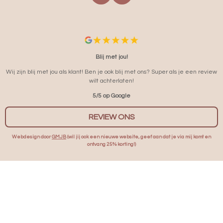
A
N
C
S
E
T
B
A
O
G
O
R
Blij met jou!
K
A
Wij zijn blij met jou als klant! Ben je ook blij met ons? Super als je een review
M
wilt achterlaten!
5/5 op Google
REVIEW ONS
Webdesign door
GMJB
(wil jij ook een nieuwe website, geef aan dat je via mij komt en
ontvang 25% korting!)