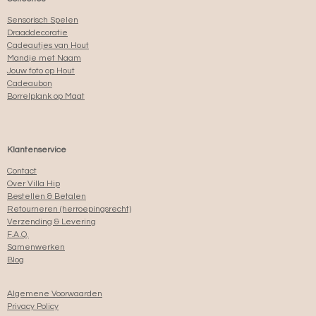
Sensorisch Spelen
Draaddecoratie
Cadeautjes van Hout
Mandje met Naam
Jouw foto op Hout
Cadeaubon
Borrelplank op Maat
Klantenservice
Contact
Over Villa Hip
Bestellen & Betalen
Retourneren (herroepingsrecht)
Verzending & Levering
F.A.Q.
Samenwerken
Blog
Algemene Voorwaarden
Privacy Policy