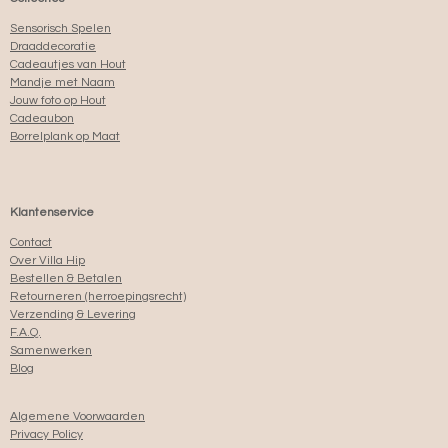
Sensorisch Spelen
Draaddecoratie
Cadeautjes van Hout
Mandje met Naam
Jouw foto op Hout
Cadeaubon
Borrelplank op Maat
Klantenservice
Contact
Over Villa Hip
Bestellen & Betalen
Retourneren (herroepingsrecht)
Verzending & Levering
F.A.Q.
Samenwerken
Blog
Algemene Voorwaarden
Privacy Policy