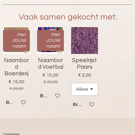
r
r
Vaak samen gekocht met:
e
n
Met
Met
JOUW
JOUW
naam!
naam!
Naambor
Naambor
Speelrijst
d
d Voetbal
Paars
Boerderij
€ 15,00
€ 2,00
€ 15,00
€ 20,00
€ 20,00
BEKIJK DETAILS
BEKIJK DETAILS
IN WINKELWAGEN
Collecties