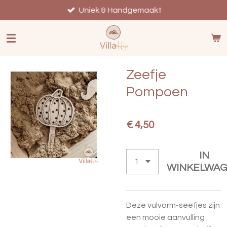
Ga
Uniek & Handgemaakt
direct
naar
de
hoofdinhoud
Zeefje
Pompoen
€ 4,50
IN
WINKELWA
Deze vulvorm-seefjes zijn
een mooie aanvulling