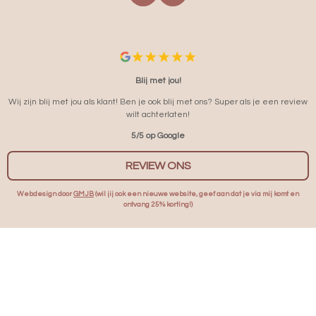
A
N
C
S
E
T
B
A
O
G
O
R
Blij met jou!
K
A
Wij zijn blij met jou als klant! Ben je ook blij met ons? Super als je een review
M
wilt achterlaten!
5/5 op Google
REVIEW ONS
Webdesign door
GMJB
(wil jij ook een nieuwe website, geef aan dat je via mij komt en
ontvang 25% korting!)