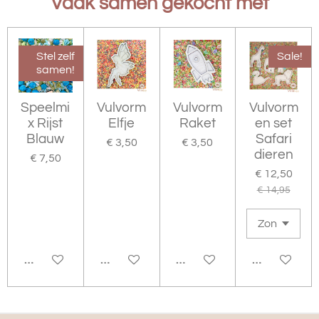
Vaak samen gekocht met
Stel zelf
Sale!
samen!
Speelmi
Vulvorm
Vulvorm
Vulvorm
x Rijst
Elfje
Raket
en set
Blauw
Safari
€ 3,50
€ 3,50
dieren
€ 7,50
€ 12,50
€ 14,95
BEKIJK DETAILS
IN WINKELWAGEN
IN WINKELWAGEN
IN WINKEL