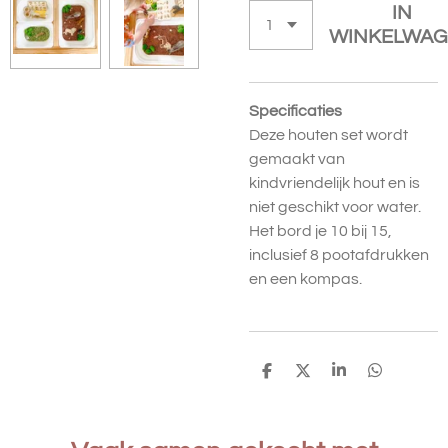
IN
WINKELWAG
Specificaties
Deze houten set wordt
gemaakt van
kindvriendelijk hout en is
niet geschikt voor water.
Het bord je 10 bij 15,
inclusief 8 pootafdrukken
en een kompas.
D
D
S
D
E
E
H
E
L
E
A
L
E
L
R
E
N
E
N