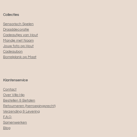
Collecties
Sensorisch Spelen
Draaddecoratie
Cadeautjes van Hout
Mandje met Naam
Jouw foto op Hout
Cadeaubon
Borrelplank op Maat
Klantenservice
Contact
Over Villa Hip
Bestellen & Betalen
Retourneren (herroepingsrecht)
Verzending & Levering
F.A.Q.
Samenwerken
Blog