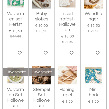
Vulvorm
Baby
Insert
Wandha
en set
slofjes
trofast -
nger
Herfst
Hallowe
€ 10,00
€ 12,50
en
€ 12,50
€ 13,95
€ 21,95
€ 18,00
€ 14,95
€ 21,50
IN WINKELWAGEN
BEKIJK DETAILS
HOUD MIJ OP DE HOOGTE
IN WINKEL
Uitverkocht
Uitverkocht
Vulvorm
Stempel
Honingl
Mini
en Set
Set
epel
hark
Hallowe
Hallowe
€ 1,50
€ 1,50
en
en