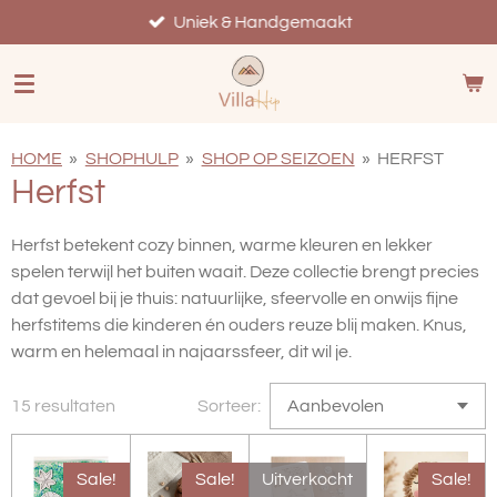
Ga
Uniek & Handgemaakt
direct
naar
de
hoofdinhoud
HOME
»
SHOPHULP
»
SHOP OP SEIZOEN
»
HERFST
Herfst
Herfst betekent cozy binnen, warme kleuren en lekker
spelen terwijl het buiten waait. Deze collectie brengt precies
dat gevoel bij je thuis: natuurlijke, sfeervolle en onwijs fijne
herfstitems die kinderen én ouders reuze blij maken. Knus,
warm en helemaal in najaarssfeer, dit wil je.
15 resultaten
Sorteer:
Sale!
Sale!
Uitverkocht
Sale!