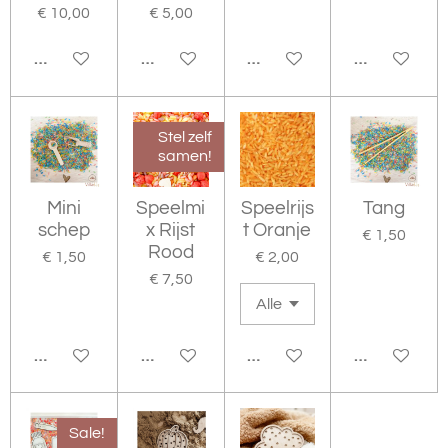
€ 10,00
€ 5,00
HOUD MIJ OP DE HOOGTE
HOUD MIJ OP DE HOOGTE
IN WINKELWAGEN
IN WINKEL
Stel zelf
samen!
Mini
Speelmi
Speelrijs
Tang
schep
x Rijst
t Oranje
€ 1,50
Rood
€ 1,50
€ 2,00
€ 7,50
BEKIJK DETAILS
BEKIJK DETAILS
IN WINKELWAGEN
IN WINKEL
Sale!