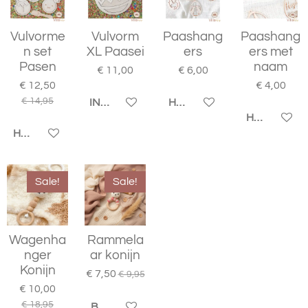
Vulvorme
Vulvorm
Paashang
Paashang
n set
XL Paasei
ers
ers met
Pasen
naam
€ 11,00
€ 6,00
€ 12,50
€ 4,00
€ 14,95
IN WINKELWAGEN
HOUD MIJ OP DE HOOGTE
HOUD MIJ 
HOUD MIJ OP DE HOOGTE
Sale!
Sale!
Wagenha
Rammela
nger
ar konijn
Konijn
€ 7,50
€ 9,95
€ 10,00
€ 18,95
BEKIJK DETAILS