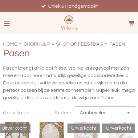
Ga
Uniek & Handgemaakt
direct
naar
de
hoofdinhoud
HOME
»
SHOPHULP
»
SHOP OP FEESTDAG
»
PASEN
Pasen
Pasen brengt altijd dat frisse, vrolijke lentegevoel met zich
mee en daar horen natuurlijk gezellige paascadeautjes bij.
Deze collectie zit vol lieve, speelse en natuurlijke items die
perfect passen bij de eerste zonnestralen. Super leuk, mega
gezellig en klaar als een klontje: dit wil je voor Pasen.
6 resultaten
Sorteer:
Uitverkocht
Uitverkocht
Uitverkocht