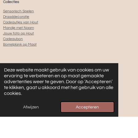
Collecties
Sensorisch Spelen
Draaddecoratie
Cadeautjes van Hout
Mandje met Naam
Jouw foto op Hout
Cadeaubon
Borrelplank op Maat
Klantenservice
Deze website maakt gebruik van cookies om uw
ervaring te verbeteren en op maat gemaakte
Contact
advertenties weer te geven. Door op ‘Accepteren’
Over Villa Hip
te klikken, gaat u akkoord met het gebruik van alle
Bestellen & Betalen
cookies.
Retourneren (herroepingsrecht)
Verzending & Levering
F.A.Q.
Afwijzen
Accepteren
Samenwerken
Blog
Algemene Voorwaarden
Privacy Policy