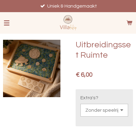
Ga
Uniek & Handgemaakt
direct
naar
de
hoofdinhoud
Uitbreidingsse
t Ruimte
€ 6,00
Extra's?