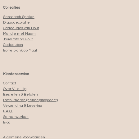
Collecties
Sensorisch Spelen
Draaddecoratie
Cadeautjes van Hout
Mandje met Naam
Jouw foto op Hout
Cadeaubon
Borrelplank op Maat
Klantenservice
Contact
Over Villa Hip
Bestellen & Betalen
Retourneren (herroepingsrecht)
Verzending & Levering
F.A.Q.
Samenwerken
Blog
Algemene Voorwaarden