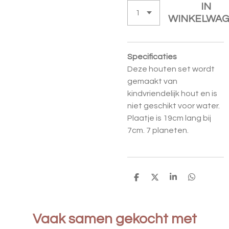
IN
WINKELWA
Specificaties
Deze houten set wordt
gemaakt van
kindvriendelijk hout en is
niet geschikt voor water.
Plaatje is 19cm lang bij
7cm. 7 planeten.
D
D
S
D
E
E
H
E
L
E
A
L
E
L
R
E
N
E
N
Vaak samen gekocht met