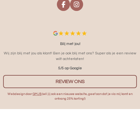
F
I
A
N
C
S
E
T
B
A
O
G
O
R
Blij met jou!
K
A
Wij zijn blij met jou als klant! Ben je ook blij met ons? Super als je een review
M
wilt achterlaten!
5/5 op Google
REVIEW ONS
Webdesign door
GMJB
(wil jij ook een nieuwe website, geef aan dat je via mij komt en
ontvang 25% korting!)