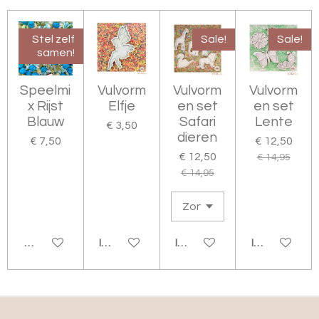
Stel zelf
Sale!
Sale!
samen!
Speelmi
Vulvorm
Vulvorm
Vulvorm
x Rijst
Elfje
en set
en set
Blauw
Safari
Lente
€ 3,50
dieren
€ 7,50
€ 12,50
€ 12,50
€ 14,95
€ 14,95
BEKIJK DETAILS
IN WINKELWAGEN
IN WINKELWAGEN
IN WINKELW