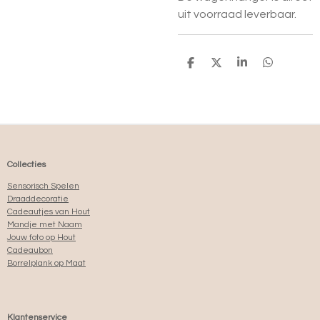
uit voorraad leverbaar.
D
D
S
D
E
E
H
E
L
E
A
L
E
L
R
E
N
E
N
Collecties
Sensorisch Spelen
Draaddecoratie
Cadeautjes van Hout
Mandje met Naam
Jouw foto op Hout
Cadeaubon
Borrelplank op Maat
Klantenservice