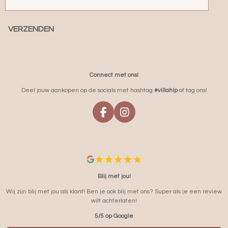
VERZENDEN
Connect met ons!
Deel jouw aankopen op de socials met hashtag
#villahip
of tag ons!
F
I
A
N
C
S
E
T
B
A
O
G
O
R
Blij met jou!
K
A
Wij zijn blij met jou als klant! Ben je ook blij met ons? Super als je een review
M
wilt achterlaten!
5/5 op Google