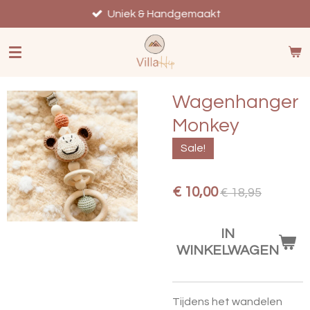
Ga
Uniek & Handgemaakt
direct
naar
de
hoofdinhoud
Wagenhanger
Monkey
Sale!
€ 10,00
€ 18,95
IN
WINKELWAGEN
Tijdens het wandelen