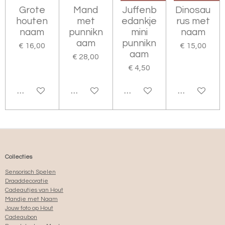
e
Grote
Mand
Juffenb
Dinosau
r
houten
met
edankje
rus met
r
naam
punnikn
mini
naam
e
aam
punnikn
€ 16,00
€ 15,00
n
aam
€ 28,00
€ 4,50
BEKIJK DETAILS
BEKIJK DETAILS
BEKIJK DETAILS
BEKIJK DETA
Collecties
Sensorisch Spelen
Draaddecoratie
Cadeautjes van Hout
Mandje met Naam
Jouw foto op Hout
Cadeaubon