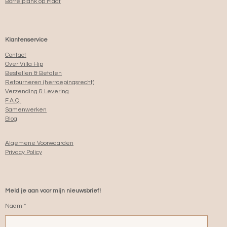
Borrelplank op Maat
Klantenservice
Contact
Over Villa Hip
Bestellen & Betalen
Retourneren (herroepingsrecht)
Verzending & Levering
F.A.Q.
Samenwerken
Blog
Algemene Voorwaarden
Privacy Policy
Meld je aan voor mijn nieuwsbrief!
Naam *