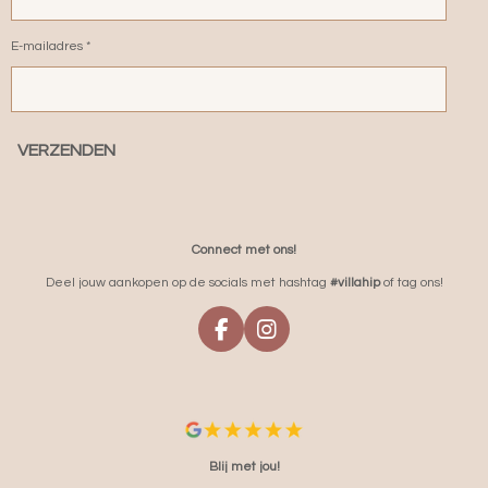
E-mailadres *
VERZENDEN
Connect met ons!
Deel jouw aankopen op de socials met hashtag
#villahip
of tag ons!
F
I
A
N
C
S
E
T
B
A
O
G
O
R
Blij met jou!
K
A