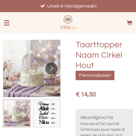
Ga
Uniek & Handgemaakt
direct
naar
de
hoofdinhoud
Taarttopper
Naam Cirkel
Hout
Personaliseer!
€ 14,50
Woordgrootte
Kies eerst het aantal
letters van jouw naam of
woord, de prijs past zich