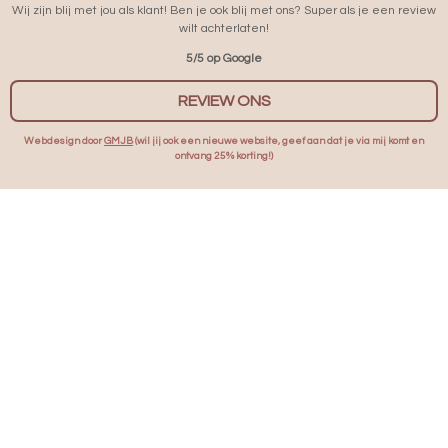
Wij zijn blij met jou als klant! Ben je ook blij met ons? Super als je een review
M
wilt achterlaten!
5/5 op Google
REVIEW ONS
Webdesign door
GMJB
(wil jij ook een nieuwe website, geef aan dat je via mij komt en
ontvang 25% korting!)